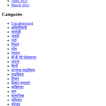
April 2021
March 2021
Categories
Uncategorized
कवितेविषयी
चारोळी
जयंती
नाते
निसर्ग
प्रेम
प्रेरणा
बी बी सी पॉडकास्ट
भावना
मैत्री
लग्नाचा वाढदिवस
वाढदिवस
विचार
विचार मनातले
व्यक्तिगत
सण
सामाजिक
सुविचार
स्वभाव