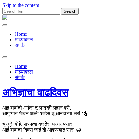
Skip to the content
Search
for:
Premachya
Kavita
Home
माझ्याबद्दल
संपर्क
Toggle
search
Home
field
माझ्याबद्दल
संपर्क
अभिज्ञाचा वाढदिवस
आई बाबांची आहेस तू लाडकी लहान परी,
आयुष्यात घेऊन आली आहेस तू आनंदाच्या सरी.🤗
चुरमुरे, पोहे, पापडचा करतेस घरभर पसारा,
आई बाबांचा दिवस जाई तो आवरण्यात सारा.😂