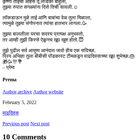
कृष्णा ताईची आहेस तू लाडकी बाहुली,
तुझ्या रुपात सगळ्यांना दिसे तिची सावली.☺️
लॉकडाऊन मुळे ताई आणि बाबांचा वेळ तुला मिळाला,
त्यामुळे तुझ्या संगोपनात त्यांचा हातभार लागला.🥳
तुझ्या बाललीला घरचा सदस्य प्रत्यक्ष अनुभवतो,
तर आम्ही तुझी किस्से ऐकूनच खूप खुश होतो.😇
तुझे पुढील सर्व आयुष्य आनंदात जावो हीच एक सदिच्छा,
प्रिय अभिज्ञा तुला बीबीसी पॉडकास्ट टीमकडून वाढदिवसाच्या खूप शुभेच्छा.🎂
🎁🥳🎊💐
– प्रेमा
Prema
Author archive
Author website
February 5, 2022
वाढदिवस
Previous post
Next post
10 Comments