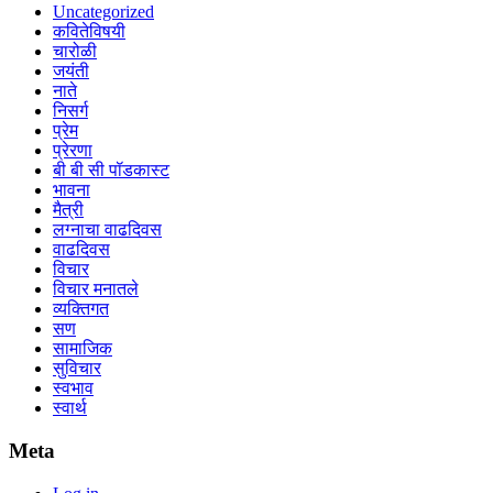
Uncategorized
कवितेविषयी
चारोळी
जयंती
नाते
निसर्ग
प्रेम
प्रेरणा
बी बी सी पॉडकास्ट
भावना
मैत्री
लग्नाचा वाढदिवस
वाढदिवस
विचार
विचार मनातले
व्यक्तिगत
सण
सामाजिक
सुविचार
स्वभाव
स्वार्थ
Meta