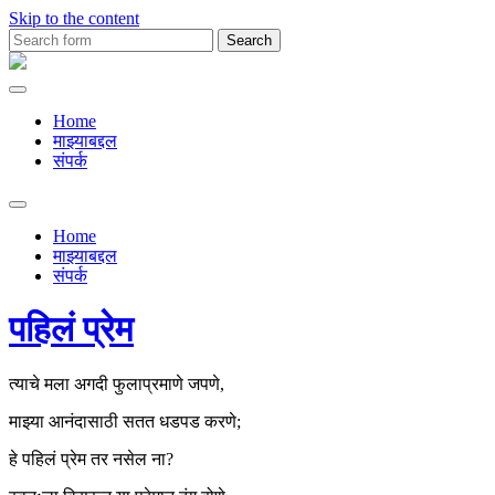
Skip to the content
Search
for:
Premachya
Kavita
Home
माझ्याबद्दल
संपर्क
Toggle
search
Home
field
माझ्याबद्दल
संपर्क
पहिलं प्रेम
त्याचे मला अगदी फुलाप्रमाणे जपणे,
माझ्या आनंदासाठी सतत धडपड करणे;
हे पहिलं प्रेम तर नसेल ना?