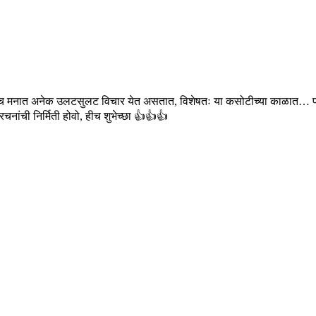
मनात अनेक उलटसुलट विचार येत असतात, विशेषतः या कसोटीच्या काळात… पण सर्वांना
नांची निर्मिती होवो, हीच शुभेच्छा 👍👍👍