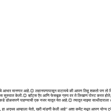
सर्वांचे आभार मानणार आहे.😊 लहानपणापासून वाटायचे की आपण लिहू शकतो पण तो 
्यास सुरुवात केली.😊 व्हॉट्स ऍप आणि फेसबूक ग्रुप वर ते लिखाण पोस्ट करत होत
ाकडे डोळसपणे पाहण्याची एक नजर यातून येत आहे.😊 त्यातून माझ्या साथीदाराल
आहे, हा अनुभव आम्हाला येतो, खरी मांडणी केली आहे” अशा कमेंट मधून आपण योग्य ट्र