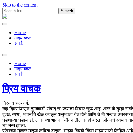
Skip to the content
Search
for:
Premachya
Kavita
Home
माझ्याबद्दल
संपर्क
Toggle
search
Home
field
माझ्याबद्दल
संपर्क
प्रिय वाचक
प्रिय वाचक वर्ग,
खूप दिवसांपासून तुमच्याशी संवाद साधण्याचा विचार सुरू आहे. आज मी तुम्हा 
दुःख, व्यथा, भावनांचे खेळ जवळून अनुभवता येत होते आणि ते मी शब्दात उतरवण
घडणाऱ्या घडामोडी, लोकांच्या भावना, जीवनातील काही बदल, लोकांचे स्वभाव य
चा जन्म झाला.
प्रेमाच्या म्हणजे माझ्या कविता वाचून “माझ्या विषयी किंवा माझ्यासाठी लिहिले 