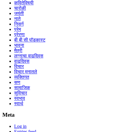
कवितेविषयी
चारोळी
जयंती
नाते
निसर्ग
प्रेम
प्रेरणा
बी बी सी पॉडकास्ट
भावना
मैत्री
लग्नाचा वाढदिवस
वाढदिवस
विचार
विचार मनातले
व्यक्तिगत
सण
सामाजिक
सुविचार
स्वभाव
स्वार्थ
Meta
Log in
Entries feed