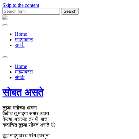
Skip to the content
Search
for:
Premachya
Kavita
Home
माझ्याबद्दल
संपर्क
Toggle
search
Home
field
माझ्याबद्दल
संपर्क
सोबत असते
तुझ्या मनीच्या भावना
वेळीच तू माझ्या समोर व्यक्त
केल्या असत्या; तर मी आत्ता
कदाचित तुझ्या सोबत असते.😊
तुझं माझ्यावरचं प्रेम इतरांना