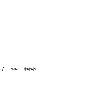
मुळेच होत असतात…. 👍👍👍