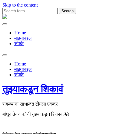
Skip to the content
Search
for:
Premachya
Kavita
Home
माझ्याबद्दल
संपर्क
Toggle
search
Home
field
माझ्याबद्दल
संपर्क
तुझ्याकडून शिकावं
सगळ्यांना सांभाळत टीमला एकत्र
बांधून ठेवणं कोणी तुझ्याकडून शिकावं.🤗