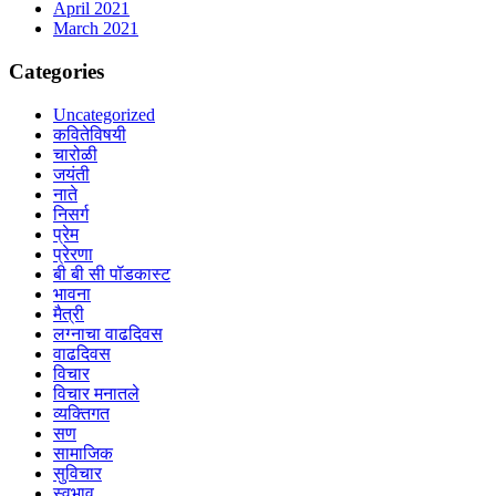
April 2021
March 2021
Categories
Uncategorized
कवितेविषयी
चारोळी
जयंती
नाते
निसर्ग
प्रेम
प्रेरणा
बी बी सी पॉडकास्ट
भावना
मैत्री
लग्नाचा वाढदिवस
वाढदिवस
विचार
विचार मनातले
व्यक्तिगत
सण
सामाजिक
सुविचार
स्वभाव