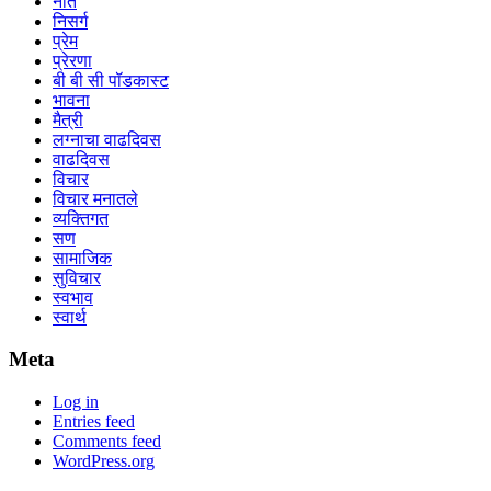
नाते
निसर्ग
प्रेम
प्रेरणा
बी बी सी पॉडकास्ट
भावना
मैत्री
लग्नाचा वाढदिवस
वाढदिवस
विचार
विचार मनातले
व्यक्तिगत
सण
सामाजिक
सुविचार
स्वभाव
स्वार्थ
Meta
Log in
Entries feed
Comments feed
WordPress.org