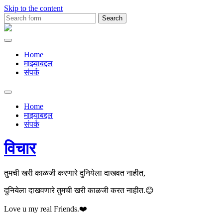
Skip to the content
Search
for:
Premachya
Kavita
Home
माझ्याबद्दल
संपर्क
Toggle
search
Home
field
माझ्याबद्दल
संपर्क
विचार
तुमची खरी काळजी करणारे दुनियेला दाखवत नाहीत,
दुनियेला दाखवणारे तुमची खरी काळजी करत नाहीत.😊
Love u my real Friends.❤️