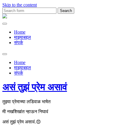
Skip to the content
Search
for:
Premachya
Kavita
Home
माझ्याबद्दल
संपर्क
Toggle
search
Home
field
माझ्याबद्दल
संपर्क
असं तुझं प्रेम असावं
तुझ्या प्रेमाच्या लडिवाळ भाषेत
मी नखशिखांत न्हाऊन निघावं
असं तुझं प्रेम असावं.😍