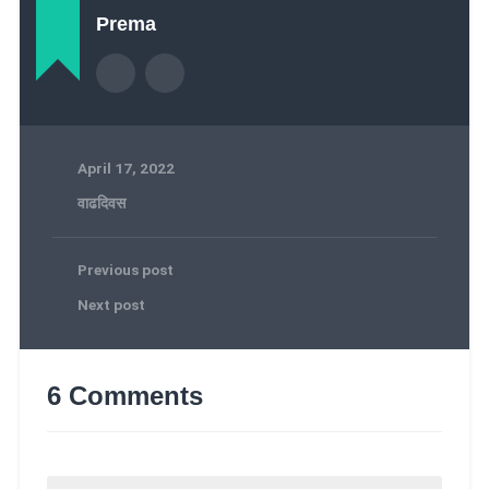
Prema
April 17, 2022
वाढदिवस
Previous post
Next post
6 Comments