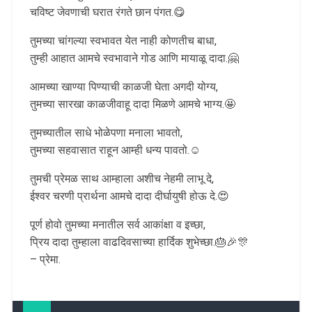
चविष्ट जेवणाची घरात रंगते छान पंगत.😋
तुमच्या चांगल्या स्वभावत येत नाही कोणतीच बाधा,
तुम्ही आहात आमचे स्वभावाने गोड आणि मायाळू दादा.🤗
आमच्या खाण्या पिण्याची काळजी घेता अगदी योग्य,
तुमच्या सारखा काळजीवाहू दादा मिळणे आमचे भाग्य.🤩
तुमच्यातील साधे भोळेपणा मनाला भावतो,
तुमच्या सहवासात राहून आम्ही धन्य पावतो.☺️
तुमची प्रेमळ साथ आम्हाला अशीच नेहमी लाभू दे,
ईश्वर चरणी प्रार्थना आमचे दादा दीर्घायुषी होऊ दे.😍
पूर्ण होवो तुमच्या मनातील सर्व आकांक्षा व इच्छा,
प्रिय दादा तुम्हाला वाढदिवसाच्या हार्दिक शुभेच्छा.🎂🎉🎊
– प्रेमा.