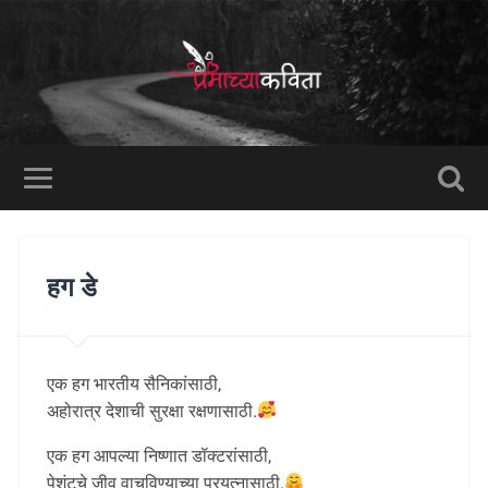
हग डे
एक हग भारतीय सैनिकांसाठी,
अहोरात्र देशाची सुरक्षा रक्षणासाठी.
एक हग आपल्या निष्णात डॉक्टरांसाठी,
पेशंटचे जीव वाचविण्याच्या प्रयत्नासाठी.