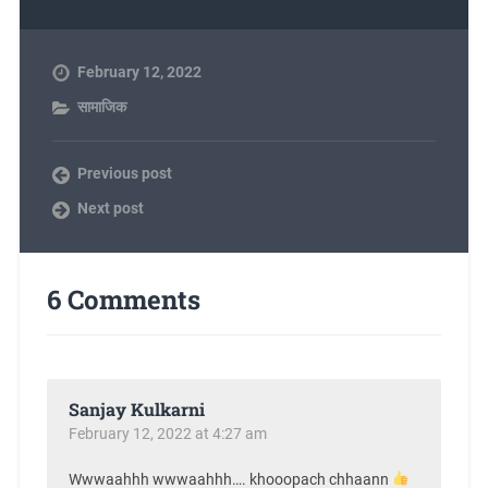
February 12, 2022
सामाजिक
Previous post
Next post
6 Comments
Sanjay Kulkarni
February 12, 2022 at 4:27 am
Wwwaahhh wwwaahhh…. khooopach chhaann