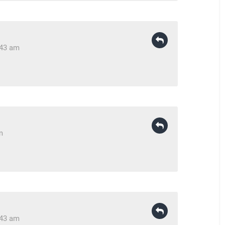
:43 am
m
:43 am