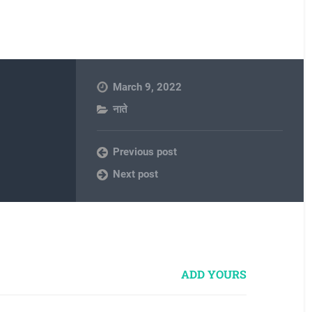
March 9, 2022
नाते
Previous post
Next post
ADD YOURS