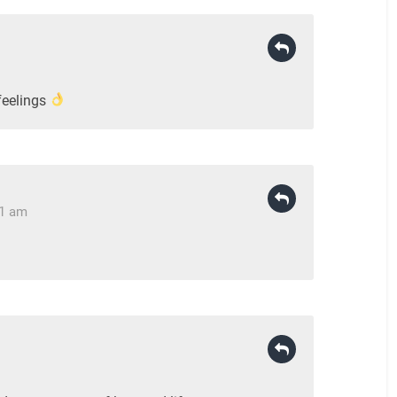
feelings
21 am