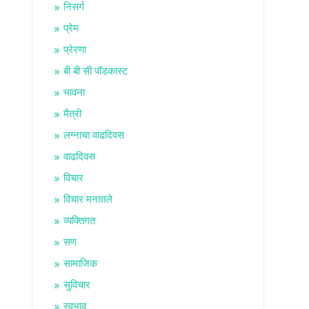
निसर्ग
प्रेम
प्रेरणा
बी बी सी पॉडकास्ट
भावना
मैत्री
लग्नाचा वाढदिवस
वाढदिवस
विचार
विचार मनातले
व्यक्तिगत
सण
सामाजिक
सुविचार
स्वभाव