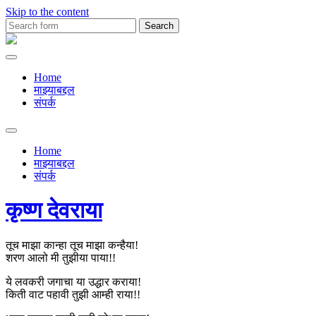
Skip to the content
Search
for:
Premachya
Kavita
Home
माझ्याबद्दल
संपर्क
Toggle
search
Home
field
माझ्याबद्दल
संपर्क
कृष्ण देवराया
तूच माझा कान्हा तूच माझा कन्हैया!
शरण आलो मी तुझीया पाया!!
ये लवकरी जगाचा या उद्धार कराया!
किती वाट पहावी तुझी आम्ही राया!!