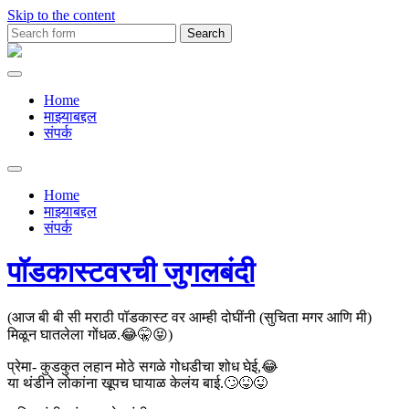
Skip to the content
Search
for:
Premachya
Kavita
Home
माझ्याबद्दल
संपर्क
Toggle
search
Home
field
माझ्याबद्दल
संपर्क
पॉडकास्टवरची जुगलबंदी
(आज बी बी सी मराठी पॉडकास्ट वर आम्ही दोघींनी (सुचिता मगर आणि मी)
मिळून घातलेला गोंधळ.😂🤫😝)
प्रेमा- कुडकुत लहान मोठे सगळे गोधडीचा शोध घेई,😂
या थंडीने लोकांना खूपच घायाळ केलंय बाई.🙄😝😜