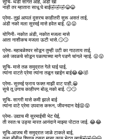
सुचि- थंडी सांगत आहे, अंडी खा
नाही तर म्हातारा साधू घे बाई🤣🤣🤣😂😂
प्रेमा- तुझं आपलं दुसरच काहीतरी सुरू असतं ताई,
अंडी नको मला सुरमई मासे हवेत बाई. 😛😛
योगिनी- नकोत अंडी, नकोत मजला मासे
आता नाशीकच मजला ऊटी भासे.🙄🙄
प्रेमा- महाबळेश्वर सोडून तुम्ही उटी का गाठताय ताई,
असे जवळचे सोडून पळत्याच्या मागे पडणे चांगले न्हाई. 😛😛
सुचि- मासे तळ समुद्रात गेले घाई घाई,
त्यांना वाटते प्रेमा त्यांना तळून खाईन बाई😂😂🤣
प्रेमा- सुरमई फ्राय फक्त माझी वाट पाही,😀
सुचे तू उगाच काहीपण बोलू नको बाई. 🙄🙄
सुचि- सागरी मासे कमी झाले बाई
त्यांना वाटे प्रेमा उपवास करून, जीवनदान देई😝😝
प्रेमा- उद्याच मी सुरमाईची भेट घेई,
ती स्वतःच उड्या मारत आनंदाने माझ्या पोटात जाई. 😂😂
सुचि-आजच मी समुद्रात जाळे टाकले बाई,
तुला बोंबील शिवाय दुसरा मासा काय भेटत न्हाई🤣🤣😂😂