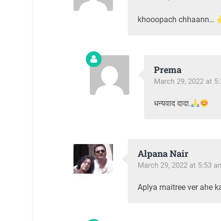
khooopach chhaann…
Prema
March 29, 2022 at 5
धन्यवाद दादा.
Alpana Nair
March 29, 2022 at 5:53 a
Aplya maitree ver ahe k