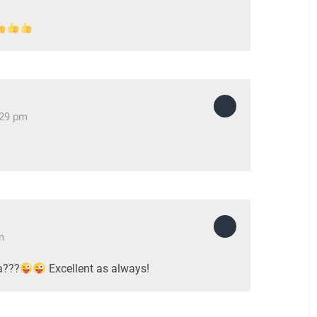
:29 pm
m
a???
Excellent as always!