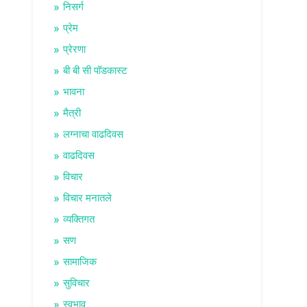
निसर्ग
प्रेम
प्रेरणा
बी बी सी पॉडकास्ट
भावना
मैत्री
लग्नाचा वाढदिवस
वाढदिवस
विचार
विचार मनातले
व्यक्तिगत
सण
सामाजिक
सुविचार
स्वभाव