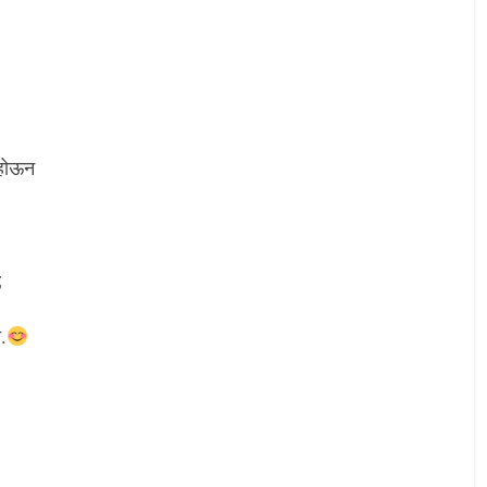
ी होऊन
;
.