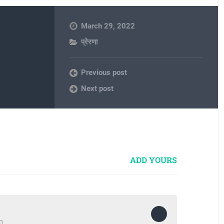
March 29, 2022
प्रेरणा
Previous post
Next post
ADD YOURS
m