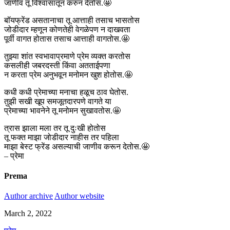
जाणीव तू विश्वासातून करुन देतोस.🤩
बॉयफ्रेंड असतानाचा तू आत्ताही तसाच भासतोस
जोडीदार म्हणून कोणतेही वेगळेपण न दाखवता
पूर्वी वागत होतास तसाच आत्ताही वागतोस.🤩
तुझ्या शांत स्वभावाप्रमाणे प्रेम व्यक्त करतोस
कसलीही जबरदस्ती किंवा अतताईपणा
न करता प्रेम अनुभवून मनोमन खुश होतोस.🤩
कधी कधी प्रेमाच्या मनाचा हळूच ठाव घेतोस.
तुझी सखी खूप समजूतदारपणे वागते या
प्रेमाच्या भावनेने तू मनोमन सुखावतोस.🤩
त्रास झाला मला तर तू दुःखी होतोस
तू फक्त माझा जोडीदार नाहीस तर पहिला
माझा बेस्ट फ्रेंड असल्याची जाणीव करून देतोस.🤩
– प्रेमा
Prema
Author archive
Author website
March 2, 2022