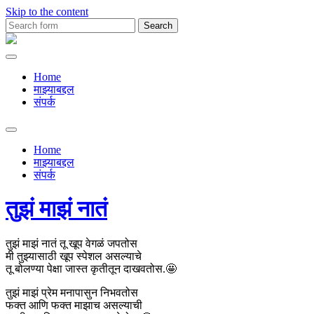
Skip to the content
Search
for:
Premachya
Kavita
Home
माझ्याबद्दल
संपर्क
Toggle
search
Home
field
माझ्याबद्दल
संपर्क
तुझं माझं नातं
तुझं माझं नातं तू खूप वेगळं जपतोस
मी तुझ्यासाठी खूप स्पेशल असल्याचे
तू बोलण्या पेक्षा जास्त कृतीतून दाखवतोस.🤩
तुझं माझं प्रेम मनापासुन निभवतोस
फक्त आणि फक्त माझाच असल्याची