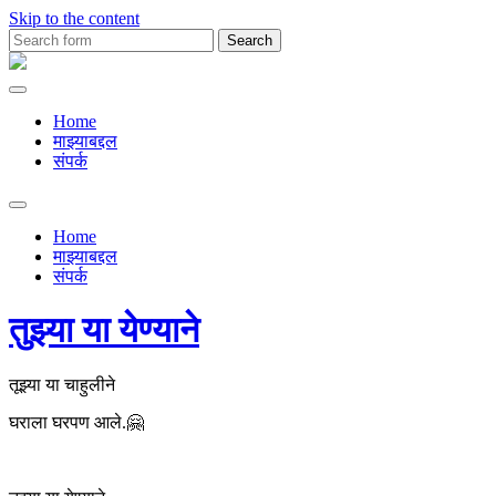
Skip to the content
Search
for:
Premachya
Kavita
Home
माझ्याबद्दल
संपर्क
Toggle
search
Home
field
माझ्याबद्दल
संपर्क
तुझ्या या येण्याने
तूझ्या या चाहुलीने
घराला घरपण आले.🤗